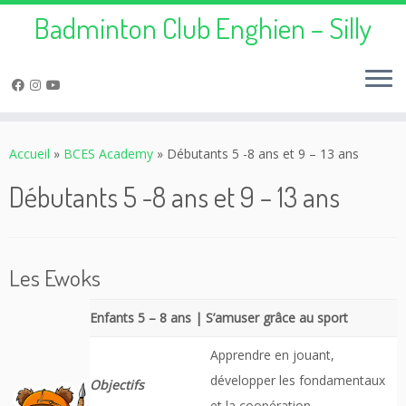
Badminton Club Enghien – Silly
Passer
au
Accueil
»
BCES Academy
»
Débutants 5 -8 ans et 9 – 13 ans
contenu
Débutants 5 -8 ans et 9 – 13 ans
Les Ewoks
Enfants 5 – 8 ans | S’amuser grâce au sport
Apprendre en jouant,
développer les fondamentaux
Objectifs
et la coopération