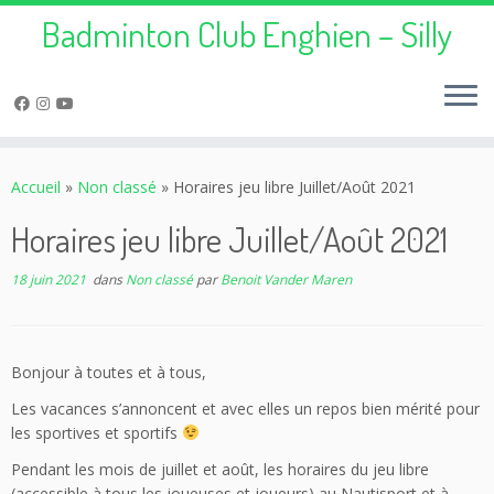
Badminton Club Enghien – Silly
Passer
au
Accueil
»
Non classé
»
Horaires jeu libre Juillet/Août 2021
contenu
Horaires jeu libre Juillet/Août 2021
18 juin 2021
dans
Non classé
par
Benoit Vander Maren
Bonjour à toutes et à tous,
Les vacances s’annoncent et avec elles un repos bien mérité pour
les sportives et sportifs
Pendant les mois de juillet et août, les horaires du jeu libre
(accessible à tous les joueuses et joueurs) au Nautisport et à