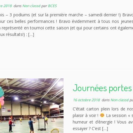
re 2018
dans
Non classé
par
BCES
ois – 3 podiums (et sur la première marche – samedi dernier !) Bravo
our ces belles performances ! Bravo évidemment à tous nos jeune
 représenté en tournoi cette saison (et qui pour certains ont égaleme
ux résultats!) : […]
Journées portes
16 octobre 2018
dans
Non classé
p
C’était carton plein lors de n
plaisir à voir !
La session « s
humeur et d’énergie ! Vous a
essayer ? C’est […]