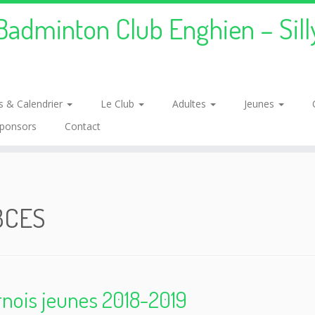
Badminton Club Enghien – Sill
s & Calendrier
Le Club
Adultes
Jeunes
ponsors
Contact
BCES
nois jeunes 2018-2019