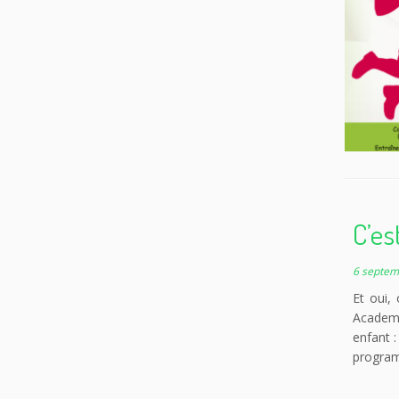
C’es
6 septem
Et oui,
Academy
enfant :
program