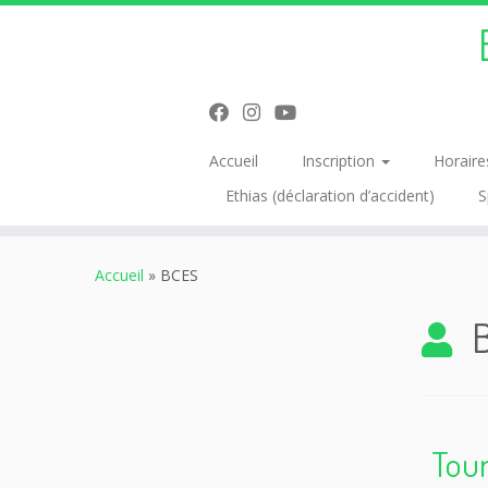
Accueil
Inscription
Horaire
Ethias (déclaration d’accident)
S
Passer
au
Accueil
»
BCES
contenu
Tour