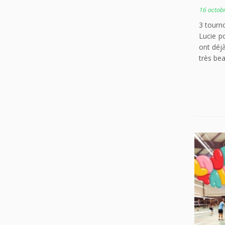
16 octob
3 tourn
Lucie p
ont déjà
très bea