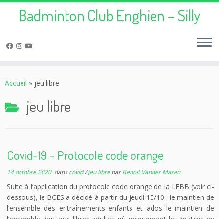
Badminton Club Enghien – Silly
Passer
au
Accueil
»
jeu libre
contenu
jeu libre
Covid-19 – Protocole code orange
14 octobre 2020
dans
covid
/
jeu libre
par
Benoit Vander Maren
Suite à l’application du protocole code orange de la LFBB (voir ci-
dessous), le BCES a décidé à partir du jeudi 15/10 : le maintien de
l’ensemble des entraînements enfants et ados le maintien de
l’ensemble des jeux libres adultes où uniquement les matchs en