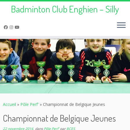
Badminton Club Enghien – Silly
Passer
au
contenu
Accueil
»
Pôle Perf'
»
Championnat de Belgique Jeunes
Championnat de Belgique Jeunes
22 novembre 2016
dans
Pôle Perf'
par
BCES