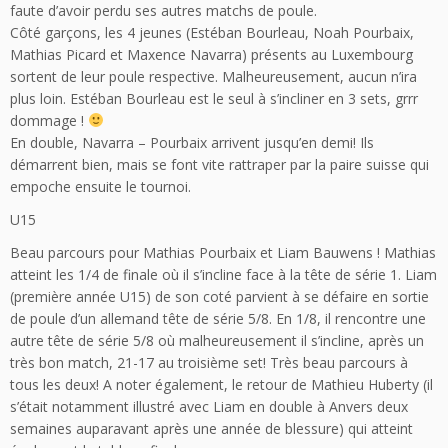
faute d’avoir perdu ses autres matchs de poule.
Côté garçons, les 4 jeunes (Estéban Bourleau, Noah Pourbaix,
Mathias Picard et Maxence Navarra) présents au Luxembourg
sortent de leur poule respective. Malheureusement, aucun n’ira
plus loin. Estéban Bourleau est le seul à s’incliner en 3 sets, grrr
dommage !
En double, Navarra – Pourbaix arrivent jusqu’en demi! Ils
démarrent bien, mais se font vite rattraper par la paire suisse qui
empoche ensuite le tournoi.
U15
Beau parcours pour Mathias Pourbaix et Liam Bauwens ! Mathias
atteint les 1/4 de finale où il s’incline face à la tête de série 1. Liam
(première année U15) de son coté parvient à se défaire en sortie
de poule d’un allemand tête de série 5/8. En 1/8, il rencontre une
autre tête de série 5/8 où malheureusement il s’incline, après un
très bon match, 21-17 au troisième set! Très beau parcours à
tous les deux! A noter également, le retour de Mathieu Huberty (il
s’était notamment illustré avec Liam en double à Anvers deux
semaines auparavant après une année de blessure) qui atteint